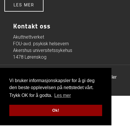
LES MER
Kontakt oss
Akuttnettverket
FOU-avd. psykisk helsevern
Akershus universitetssykehus
1478 Lørenskog
© Copyright 2026 |
Personvern og informasjonskapsler
Vi bruker informasjonskapsler for å gi deg
Utviklet av Netlab
|
Publiseres i eRedaktør
den beste opplevelsen på nettstedet vårt.
Trykk OK for å godta.
Les mer
Ok!