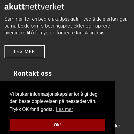
Sammen for en bedre akuttpsykiatri - ved å dele erfaringer,
samarbeide om forbedringsprosjekter og inspirere
hverandre til å fornye og forbedre klinisk praksis.
LES MER
Kontakt oss
Akuttnettverket
FOU-avd. psykisk helsevern
Vi bruker informasjonskapsler for å gi deg
Akershus universitetssykehus
den beste opplevelsen på nettstedet vårt.
1478 Lørenskog
Trykk OK for å godta.
Les mer
Ok!
© Copyright 2026 |
Personvern og informasjonskapsler
Utviklet av Netlab
|
Publiseres i eRedaktør