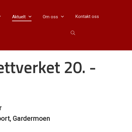
Kontakt oss
Aktuelt
Om oss
ttverket 20. -
5
r
rport, Gardermoen