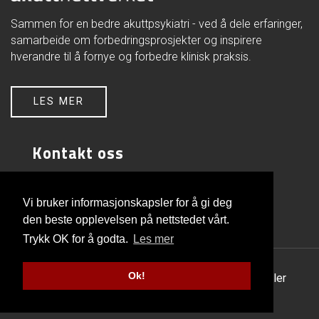
Sammen for en bedre akuttpsykiatri - ved å dele erfaringer,
samarbeide om forbedringsprosjekter og inspirere
hverandre til å fornye og forbedre klinisk praksis.
LES MER
Kontakt oss
Akuttnettverket
FOU-avd. psykisk helsevern
Vi bruker informasjonskapsler for å gi deg
Akershus universitetssykehus
den beste opplevelsen på nettstedet vårt.
1478 Lørenskog
Trykk OK for å godta.
Les mer
Ok!
© Copyright 2026 |
Personvern og informasjonskapsler
Utviklet av Netlab
|
Publiseres i eRedaktør