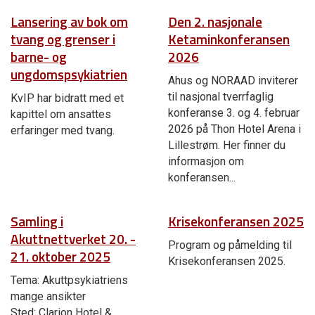
Lansering av bok om
Den 2. nasjonale
tvang og grenser i
Ketaminkonferansen
barne- og
2026
ungdomspsykiatrien
Ahus og NORAAD inviterer
til nasjonal tverrfaglig
KvIP har bidratt med et
konferanse 3. og 4. februar
kapittel om ansattes
2026 på Thon Hotel Arena i
erfaringer med tvang.
Lillestrøm. Her finner du
informasjon om
konferansen...
Samling i
Krisekonferansen 2025
Akuttnettverket 20. -
Program og påmelding til
21. oktober 2025
Krisekonferansen 2025.
Tema: Akuttpsykiatriens
mange ansikter
Sted: Clarion Hotel &