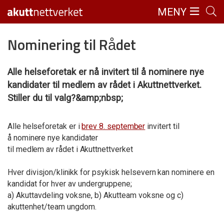
MENY
Nominering til Rådet
Alle helseforetak er nå invitert til å nominere nye
kandidater til medlem av rådet i Akuttnettverket.
Stiller du til valg?&amp;nbsp;
Alle helseforetak er i
brev 8. september
invitert til
å nominere nye kandidater
til medlem av rådet i Akuttnettverket
H
v
er
d
i
v
i
sj
o
n
/
k
lini
k
k
f
o
r
p
s
y
k
i
sk
h
e
l
s
e
v
e
r
n
kan
n
o
m
i
n
e
r
e
en
ka
ndid
at
f
o
r hver av undergruppene;
a) Akuttavdeling voksne, b) Akutteam voksne og c)
akuttenhet/team ungdom.