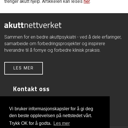
trenger akutt hjelp. Artikkelen kan leses
her
.
Sammen for en bedre akuttpsykiatri - ved å dele erfaringer,
samarbeide om forbedringsprosjekter og inspirere
hverandre til å fornye og forbedre klinisk praksis.
LES MER
Kontakt oss
Akuttnettverket
FOU-avd. psykisk helsevern
Vi bruker informasjonskapsler for å gi deg
Akershus universitetssykehus
den beste opplevelsen på nettstedet vårt.
1478 Lørenskog
Trykk OK for å godta.
Les mer